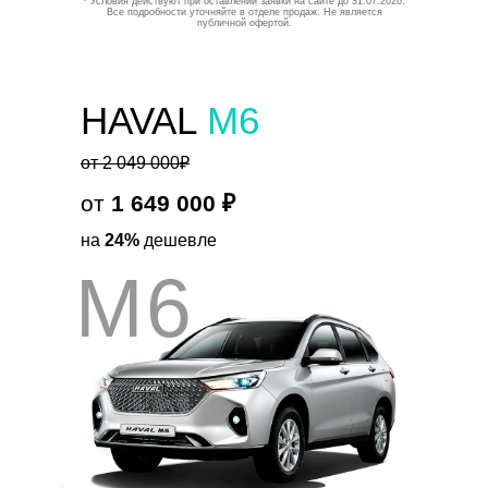
* Условия действуют при оставлении заявки на сайте до 31.07.2026.
Все подробности уточняйте в отделе продаж. Не является
публичной офертой.
HAVAL
M6
от 2 049 000₽
от
1 649 000 ₽
на
24%
дешевле
M6