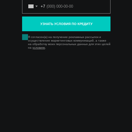
+7
УЗНАТЬ УСЛОВИЯ ПО КРЕДИТУ
Я согласен(а) на получение рекламных рассылок и
осуществление маркетинговых коммуникаций, а также
на обработку моих персональных данных для этих целей
на
условиях
.