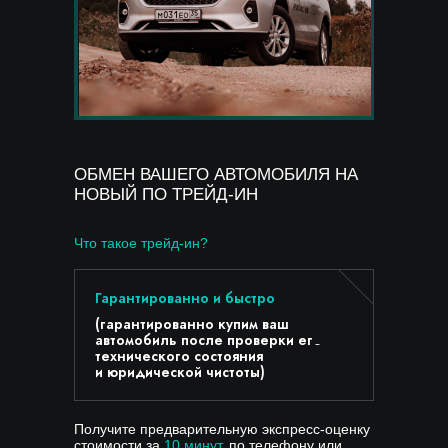
ОБМЕН ВАШЕГО АВТОМОБИЛЯ НА
НОВЫЙ ПО ТРЕЙД-ИН
Что такое трейд-ин?
омобили
Гарантированно и быстро
Безопа
(гарантированно купим ваш
(вы по
автомобиль после проверки его
от мош
технического состояния
продаж
и юридической чистоты)
Получите предварительную экспресс-оценку
стоимости за
10 минут
, по телефону или