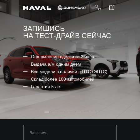
8 (8202) 201-515
ЗАПИШИСЬ
НА ТЕСТ-ДРАЙВ СЕЙЧАС
Оформление сделки за 2 часа
Выдача а/м одним днём
Все модели в наличии с ПТС (ЭПТС)
Склад более 100 автомобилей
Гарантия 5 лет